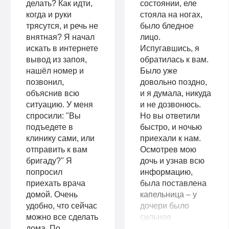
делать? Как идти,
состоянии, еле
когда и руки
стояла на ногах,
трясутся, и речь не
было бледное
внятная? Я начал
лицо.
искать в интернете
Испугавшись, я
вывод из запоя,
обратилась к вам.
нашёл номер и
Было уже
позвонил,
довольно поздно,
объяснив всю
и я думала, никуда
ситуацию. У меня
и не дозвонюсь.
спросили: "Вы
Но вы ответили
подъедете в
быстро, и ночью
клинику сами, или
приехали к нам.
отправить к вам
Осмотрев мою
бригаду?" Я
дочь и узнав всю
попросил
информацию,
приехать врача
была поставлена
домой. Очень
капельница – у
удобно, что сейчас
дочери было
можно все сделать
сильное
дома. По
отравление. От