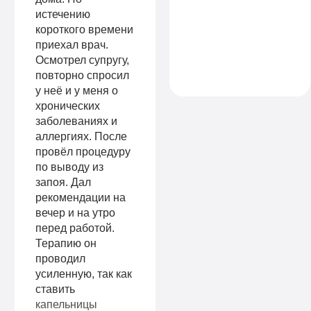
истечению
ваших услуг
короткого времени
только
приехал врач.
положительные
Осмотрел супругу,
эмоции и
повторно спросил
результат.
у неё и у меня о
хронических
заболеваниях и
аллергиях. После
провёл процедуру
по выводу из
запоя. Дал
рекомендации на
вечер и на утро
перед работой.
Терапию он
проводил
усиленную, так как
ставить
капельницы