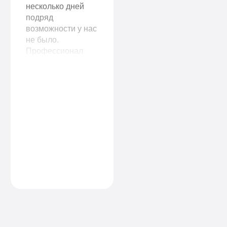
несколько дней
подряд
возможности у нас
не было.
Профессионал
своего дела, все
стерильно,
аккуратно. На утро
жена, конечно,
чувствовала
небольшую
слабость, но
смогла пойти на
работу. Огромное
спасибо вашим
специалистам!