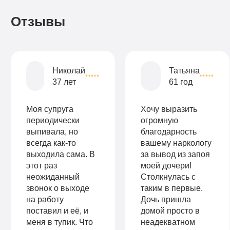
Записаться
Записаться
Записаться
Отзывы
Записаться
Записаться
Записаться
Николай
Татьяна
37 лет
61 год
Моя супруга
Хочу выразить
периодически
огромную
выпивала, но
благодарность
всегда как-то
вашему наркологу
выходила сама. В
за вывод из запоя
этот раз
моей дочери!
неожиданный
Столкнулась с
звонок о выходе
таким в первые.
на работу
Дочь пришла
поставил и её, и
домой просто в
меня в тупик. Что
неадекватном