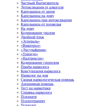
Частный Вытрезвитель
Детоксикация от алкоголя
Капельница от запоя
Капельница на дому
Капельница при интоксикации
Капельница от похмелья
На дому
Кодирование уколом
Двойной блок
«Эспераль»
«Вивитрол»
«Дисульфирам»
«Торпедо»
«Налтрексон»
Кодирование гипнозом
Приём нарколога
Консультация нарколога
Нарколог на дом
Скорая наркологическая помощь
Анонимная помощь
Тест на наркотики
Справка нарколога
Психиатр
Психотерапевт
Психолог