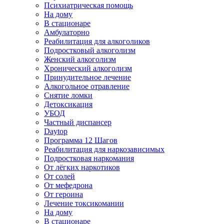
Психиатрическая помощь
На дому
В стационаре
Амбулаторно
Реабилитация для алкоголиков
Подростковый алкоголизм
Женский алкоголизм
Хронический алкоголизм
Принудительное лечение
Алкогольное отравление
Снятие ломки
Детоксикация
УБОД
Частный диспансер
Daytop
Программа 12 Шагов
Реабилитация для наркозависимых
Подростковая наркомания
От лёгких наркотиков
От солей
От мефедрона
От героина
Лечение токсикомании
На дому
В стационаре