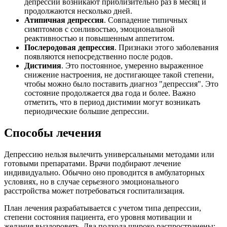
депрессии возникают приблизительно раз в месяц и
продолжаются несколько дней.
Атипичная депрессия
. Совпадение типичных
симптомов с сонливостью, эмоциональной
реактивностью и повышенным аппетитом.
Послеродовая депрессия
. Признаки этого заболевания
появляются непосредственно после родов.
Дистимия
. Это постоянное, умеренно выраженное
снижение настроения, не достигающее такой степени,
чтобы можно было поставить диагноз "депрессия". Это
состояние продолжается два года и более. Важно
отметить, что в период дистимии могут возникать
периодические большие депрессии.
Способы лечения
Депрессию нельзя вылечить универсальными методами или
готовыми препаратами. Врачи подбирают лечение
индивидуально. Обычно оно проводится в амбулаторных
условиях, но в случае серьезного эмоционального
расстройства может потребоваться госпитализация.
План лечения разрабатывается с учетом типа депрессии,
степени состояния пациента, его уровня мотивации и
желания выздороветь. Два подхода широко распространены: