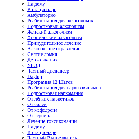
На дому
В стационаре
Амбулаторно
Реабилитация для алкоголиков
Подростковый алкоголизм
Женский алкоголизм
Хронический алкоголизм
Принудительное лечение
Алкогольное отравление
Снятие ломки
Детоксикация
УБОД
Частный диспансер
Daytop
Программа 12 Шагов
Реабилитация для наркозависимых
Подростковая наркомания
От лёгких наркотиков
От солей
От мефедрона
От героина
Лечение токсикомании
На дому
В стационаре
Частный Вытрезвитель