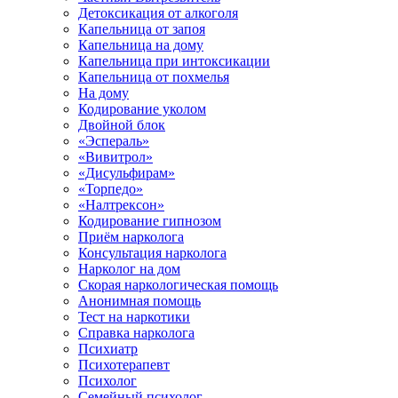
Детоксикация от алкоголя
Капельница от запоя
Капельница на дому
Капельница при интоксикации
Капельница от похмелья
На дому
Кодирование уколом
Двойной блок
«Эспераль»
«Вивитрол»
«Дисульфирам»
«Торпедо»
«Налтрексон»
Кодирование гипнозом
Приём нарколога
Консультация нарколога
Нарколог на дом
Скорая наркологическая помощь
Анонимная помощь
Тест на наркотики
Справка нарколога
Психиатр
Психотерапевт
Психолог
Семейный психолог