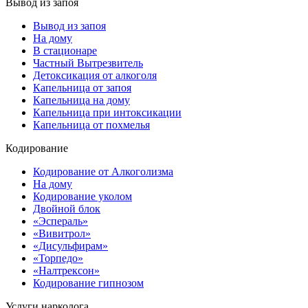
Вывод из запоя
Вывод из запоя
На дому
В стационаре
Частный Вытрезвитель
Детоксикация от алкоголя
Капельница от запоя
Капельница на дому
Капельница при интоксикации
Капельница от похмелья
Кодирование
Кодирование от Алкоголизма
На дому
Кодирование уколом
Двойной блок
«Эспераль»
«Вивитрол»
«Дисульфирам»
«Торпедо»
«Налтрексон»
Кодирование гипнозом
Услуги нарколога