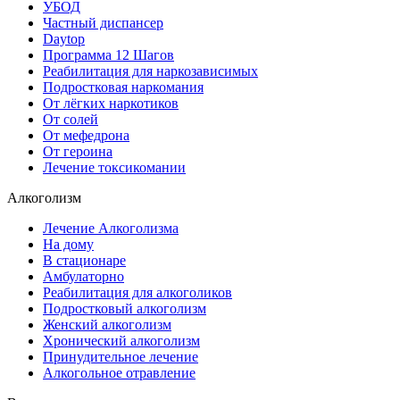
УБОД
Частный диспансер
Daytop
Программа 12 Шагов
Реабилитация для наркозависимых
Подростковая наркомания
От лёгких наркотиков
От солей
От мефедрона
От героина
Лечение токсикомании
Алкоголизм
Лечение Алкоголизма
На дому
В стационаре
Амбулаторно
Реабилитация для алкоголиков
Подростковый алкоголизм
Женский алкоголизм
Хронический алкоголизм
Принудительное лечение
Алкогольное отравление