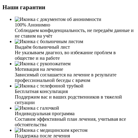
очень довольны и ценой и результатом. Мать не могла
Наши гарантии
выйти из запоя. Приехавший врач провел диагностику
состояния, поставил капельницу для детоксикации
крови, оставил седативные и сосудистые лекарства на
три дня для полного восстановления организма.
100% Анонимно
Соблюдаем конфиденциальность, не передаём данные и
не ставим на учёт
Выдаём больничный лист
Не указываем диагноз, во избежание проблем в
обществе и на работе
Мотивация на лечение
Зависимый соглашается на лечение в результате
Сын не мог выйти из запоя. Каждый год сталкиваемся с
профессиональной беседы с врачом
этой проблемой. Новогодние праздники, столько
выходных, и сын их все пропивает. Обратилась в вашу
Бесплатная консультация
службу по вызову нарколога на дом. Врач подробно
Поддержим вас и ваших родственников в тяжелой
объяснил, какая программа лечения, какие препараты
ситуации
подойдут моему сыну, исходя из его состояния.
Мгновенного улучшения мы и не ждали. Две недели
Индивидуальная программа
пить и за час встать на ноги, ну не возможно. После
Составим эффективный план лечения, учитывая все
первой процедуры улучшения были, но я решила и на
обстоятельства
следующий день вызвать врача для повторной
установки капельницы и детоксикации организма.
Поддержка после лечения