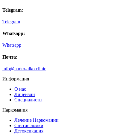
процедуру. Полгода не пью и удивляюсь, неужели это
возможно. Искренне благодарен вашему специалисту.
Telegram:
Telegram
Whatsapp:
Whatsapp
Почта:
info@narko-alko.clinic
Информация
О нас
Лицензии
Специалисты
Наркомания
Лечение Наркомании
Снятие ломки
Детоксикация