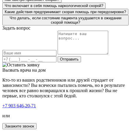
курса реабилитации.
Что включает в себя помощь наркологической скорой?
Какие действия предпринимает скорая помощь при передозировке?
Что делать, если состояние пациента ухудшается в ожидании
скорой помощи?
Задать вопрос
Я не первый раз обращаюсь по вызову врача на дом.
Мне делали капельницу от запоя, потом я решилась и на
кодировку. Хочу отметить, что весь персонал очень
Отправить
приветливый и чуткий. Всегда с пониманием подходят
к ситуации. Профессионализм, четкость действий, все
Вызвать врача на дом
на высшем уровне. Спасибо за вашу работу!
Кто-то из ваших родственников или друзей страдает от
зависимости? Вы всячески пытались помочь, но в результате
человек все равно возвращался к прошлой жизни? Вы не
первые, кто столкнулся с этой бедой.
+7 903 646-20-71
или
Закажите звонок
Обращался для вызова нарколога на дом. Остались