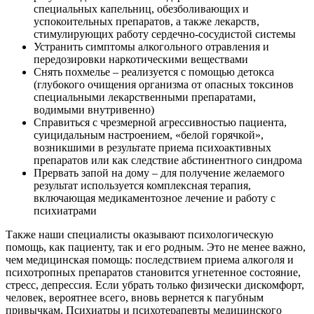
специальных капельниц, обезболивающих и
успокоительных препаратов, а также лекарств,
стимулирующих работу сердечно-сосудистой системы
Устранить симптомы алкогольного отравления и
передозировки наркотическими веществами
Снять похмелье – реализуется с помощью детокса
(глубокого очищения организма от опасных токсинов
специальными лекарственными препаратами,
водимыми внутривенно)
Справиться с чрезмерной агрессивностью пациента,
суицидальным настроением, «белой горячкой»,
возникшими в результате приема психоактивных
препаратов или как следствие абстинентного синдрома
Прервать запой на дому – для получение желаемого
результат используется комплексная терапия,
включающая медикаментозное лечение и работу с
психиатрами
Также наши специалисты оказывают психологическую
помощь, как пациенту, так и его родным. Это не менее важно,
чем медицинская помощь: последствием приема алкоголя и
психотропных препаратов становится угнетенное состояние,
стресс, депрессия. Если убрать только физически дискомфорт,
человек, вероятнее всего, вновь вернется к пагубным
привычкам. Психиатры и психотерапевты медицинского