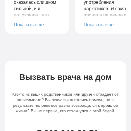
оказалась слишком
употребления
сильной, и я
наркотиков. Я сама
подозревал, что
приняла решение и
ничего не сможет
нашла вашу
Показать еще
Показать еще
мне помочь. Но
клинику, обсудили и
благодаря
проговорили все
профессиональной
интересующие
команде
меня вопросы о
специалистов и
реабилитации. Я
программе, я смог
получила такую
преодолеть свою
колоссальную
зависимость
поддержку и
Вызвать врача на дом
полностью. Мне
помощь, начала
предоставили все
лечение. Ваш
необходимые
подход, ваш
Кто-то из ваших родственников или друзей страдает от
ресурсы и
профессионализм,
зависимости? Вы всячески пытались помочь, но в
поддержку во время
всё на столько
результате человек все равно возвращался к прошлой
жизни? Вы не первые, кто столкнулся с этой бедой.
стационарного
зацепило меня.
лечения. Я нашел в
Опыт других
себе силы бороться
зависимых — у
с желаниями и
меня нет слов. Мой