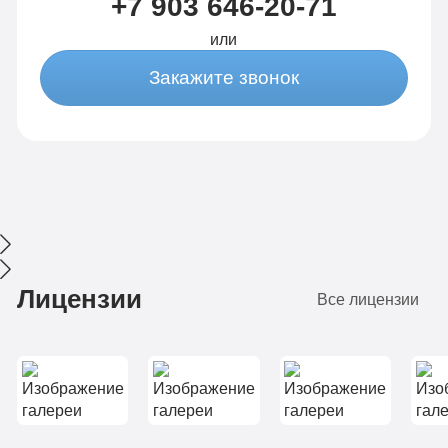
+7 903 646-20-71
научился здоровому
стаж более 5 лет, и
или
образу жизни.
тут вы мне
Теперь я чувствую
показываете новую
Закажите звонок
себя свободным от
и счастливую жизнь
наркотиков и готов
без наркотиков. Во
начать новую главу
что я и поверить
в своей жизни. Я
уже не могла.
рекомендую клинику
Огромное вам
всем, кто ищет
спасибо!
настоящую помощь
Лицензии
Все лицензии