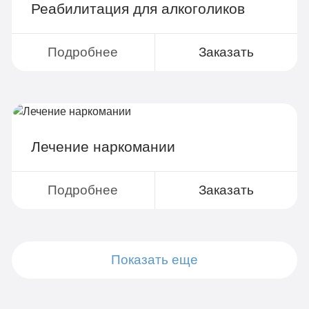
Реабилитация для алкоголиков
Все опции «Бюджетно»
Индивидуальная терапия
Подробнее
Заказать
Работа с психологом
Усиленная детоксикация
Гарантия длительной ремиссии
Лечение наркомании
Личный санузел
Больничный лист
Подробнее
Заказать
Записаться
Показать еще