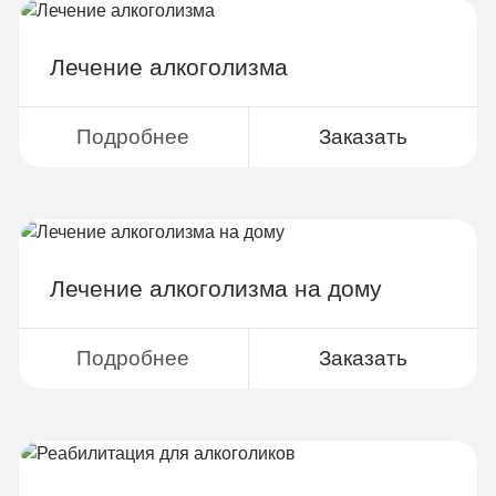
Групповая терапия
Детоксикация
Лечение алкоголизма
Круглосуточное наблюдение
Поддержка родственников
Подробнее
Заказать
4-х разовое питание
Больничный лист
Лечение алкоголизма на дому
Записаться
Подробнее
Заказать
По-домашнему
3 990 руб
2-х местная комната