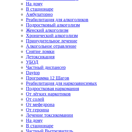
На дому
В стационаре
Амбулаторно
Реабилитация для алкоголиков
Подростковый алкоголизм
Женский алкоголизм
Хронический алкоголизм
Принудительное лечение
Алкогольное отравление
Снятие ломки
Детоксикация
УБОД
Частный диспансер
Daytop
Программа 12 Шагов
Реабилитация для наркозависимых
Подростковая наркомания
От лёгких наркотиков
От солей
От мефедрона
От героина
Лечение токсикомании
На дому
В стационаре
Частный Вытрезвитель