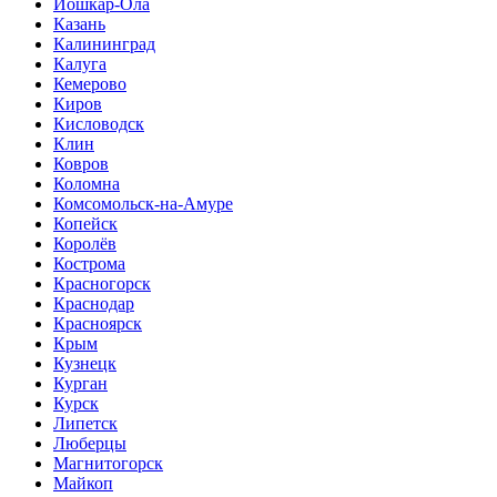
Йошкар-Ола
Казань
Калининград
Калуга
Кемерово
Киров
Кисловодск
Клин
Ковров
Коломна
Комсомольск-на-Амуре
Копейск
Королёв
Кострома
Красногорск
Краснодар
Красноярск
Крым
Кузнецк
Курган
Курск
Липетск
Люберцы
Магнитогорск
Майкоп