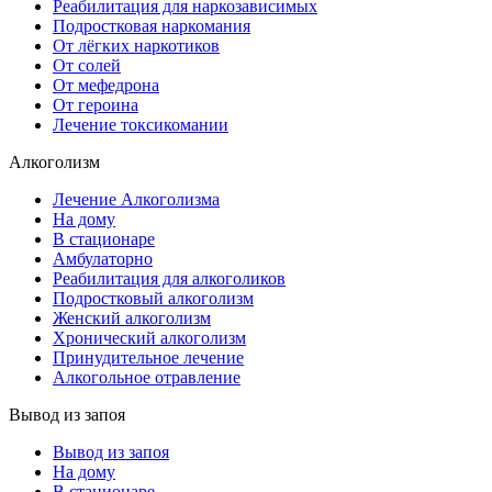
Реабилитация для наркозависимых
Подростковая наркомания
От лёгких наркотиков
От солей
От мефедрона
От героина
Лечение токсикомании
Алкоголизм
Лечение Алкоголизма
На дому
В стационаре
Амбулаторно
Реабилитация для алкоголиков
Подростковый алкоголизм
Женский алкоголизм
Хронический алкоголизм
Принудительное лечение
Алкогольное отравление
Вывод из запоя
Вывод из запоя
На дому
В стационаре