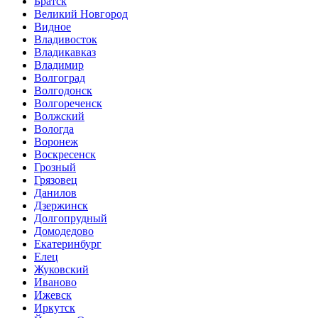
Братск
Великий Новгород
Видное
Владивосток
Владикавказ
Владимир
Волгоград
Волгодонск
Волгореченск
Волжский
Вологда
Воронеж
Воскресенск
Грозный
Грязовец
Данилов
Дзержинск
Долгопрудный
Домодедово
Екатеринбург
Елец
Жуковский
Иваново
Ижевск
Иркутск