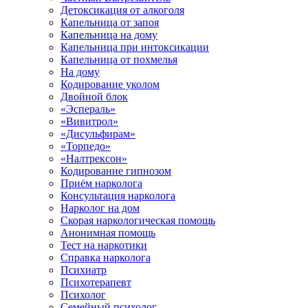
Детоксикация от алкоголя
Капельница от запоя
Капельница на дому
Капельница при интоксикации
Капельница от похмелья
На дому
Кодирование уколом
Двойной блок
«Эспераль»
«Вивитрол»
«Дисульфирам»
«Торпедо»
«Налтрексон»
Кодирование гипнозом
Приём нарколога
Консультация нарколога
Нарколог на дом
Скорая наркологическая помощь
Анонимная помощь
Тест на наркотики
Справка нарколога
Психиатр
Психотерапевт
Психолог
Семейный психолог