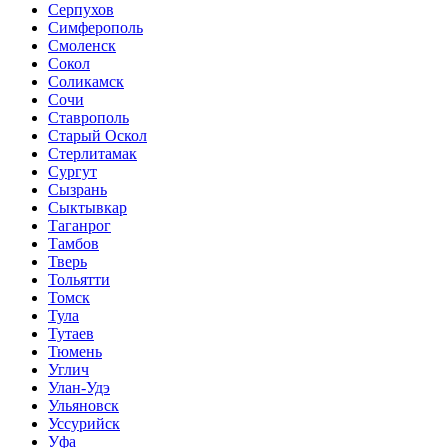
Серпухов
Симферополь
Смоленск
Сокол
Соликамск
Сочи
Ставрополь
Старый Оскол
Стерлитамак
Сургут
Сызрань
Сыктывкар
Таганрог
Тамбов
Тверь
Тольятти
Томск
Тула
Тутаев
Тюмень
Углич
Улан-Удэ
Ульяновск
Уссурийск
Уфа