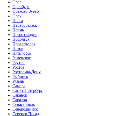
Орёл
Оренбург
Орехово-Зуево
Орск
Пенза
Первоуральск
Пермь
Петрозаводск
Подольск
Прокопьевск
Псков
Пятигорск
Раменское
Реутов
Ростов
Ростов-на-Дону
Рыбинск
Рязань
Самара
Санкт-Петербург
Саранск
Саратов
Севастополь
Северодвинск
Сергиев Посад