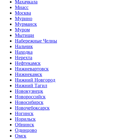
Махачкала
Миасс
Москва
Мурино
Мурманск
Муром
Мытищи
Набережные Челны
Нальчик
Находка
Нерехта
Нефтекамск
Нижневартовск
Нижнекамск
Нижний Новгород
Нижний Тагил
Новокузнецк
Новороссийск
Новосибирск
Новочебоксарск
Ногинск
Норильск
Обнинск
Одинцово
Омск