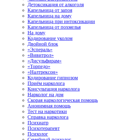
Детоксикация от алкоголя
Капельница от запоя
Капельница на дому
Капельница при интоксикации
Капельница от похмелья
На дому
Кодирование уколом
Двойной блок
«Эспераль»
«Вивитрол»
«Дисульфирам»
«Торпедо»
«Налтрексон»
Кодирование гипнозом
Приём нарколога
Консультация нарколога
Нарколог на дом
Скорая наркологическая помощь
Анонимная помощь
Тест на наркотики
Справка нарколога
Психиатр
Психотерапевт
Психолог
Семейный психолог