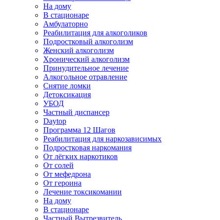
На дому
В стационаре
Амбулаторно
Реабилитация для алкоголиков
Подростковый алкоголизм
Женский алкоголизм
Хронический алкоголизм
Принудительное лечение
Алкогольное отравление
Снятие ломки
Детоксикация
УБОД
Частный диспансер
Daytop
Программа 12 Шагов
Реабилитация для наркозависимых
Подростковая наркомания
От лёгких наркотиков
От солей
От мефедрона
От героина
Лечение токсикомании
На дому
В стационаре
Частный Вытрезвитель